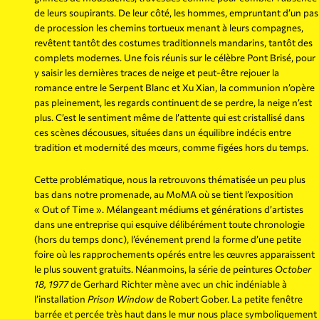
de leurs soupirants. De leur côté, les hommes, empruntant d’un pas
de procession les chemins tortueux menant à leurs compagnes,
revêtent tantôt des costumes traditionnels mandarins, tantôt des
complets modernes. Une fois réunis sur le célèbre Pont Brisé, pour
y saisir les dernières traces de neige et peut-être rejouer la
romance entre le Serpent Blanc et Xu Xian, la communion n’opère
pas pleinement, les regards continuent de se perdre, la neige n’est
plus. C’est le sentiment même de l’attente qui est cristallisé dans
ces scènes décousues, situées dans un équilibre indécis entre
tradition et modernité des mœurs, comme figées hors du temps.
Cette problématique, nous la retrouvons thématisée un peu plus
bas dans notre promenade, au MoMA où se tient l’exposition
« Out of Time ». Mélangeant médiums et générations d’artistes
dans une entreprise qui esquive délibérément toute chronologie
(hors du temps donc), l’événement prend la forme d’une petite
foire où les rapprochements opérés entre les œuvres apparaissent
le plus souvent gratuits. Néanmoins, la série de peintures
October
18, 1977
de Gerhard Richter mène avec un chic indéniable à
l’installation
Prison Window
de Robert Gober. La petite fenêtre
barrée et percée très haut dans le mur nous place symboliquement