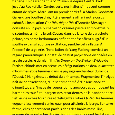
flânerie. En descendant la 5
avenue depuis Central Park
jusqu’au Rockefeller Center, certaines haltes s’imposent comme
autant de répits. Marquant un premier arrêt à la Marian Goodman
Gallery, une bouffée d’air, littéralement, s’offre à notre corps
cahoté. L’installation
Gonflés, dégonflés
d’Annette Messager
consiste en un joyeux charnier d’organes pastels et monstrueux
disséminés à même le sol. Cousus dans de la toile de parachute
peinte, ces corps bedonnants enflent et désenflent au gré d’un
souffle expansif et d’une exultation, semble-t-il, railleuse. À
l’opposé de la galerie, l’installation de Yang Fudong convie à un
regard panoramique. Constituée de huit projections disposées en
arc de cercle, le dernier film
No Snow on the Broken Bridge
de
l’artiste chinois met en scène les pérégrinations de deux quartettes
d’hommes et de femmes dans le paysage enchanteur du lac de
l’Ouest, à Hangzhou, au début du printemps. Fragmentée, l’intrigue
naît de contradictions, d’un sentiment mêlé d’insouciance et
d’inquiétude, à l’image de l’opposition piano/cordes composant les
harmonies tour à tour argentines et stridentes de la bande sonore.
Vêtues de riches fourrures et d’élégantes robes Qi Pao, les femmes
voguent lascivement sur les eaux pour atteindre la berge. Sur terre
ferme, elles apparaissent parfois dans des habits masculins,
grimées de moustaches, travesties comme pour combler l’absence